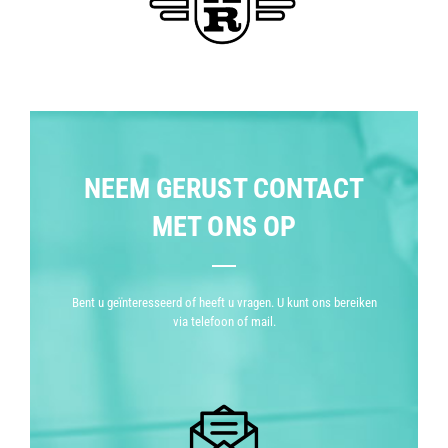
NEEM GERUST CONTACT
MET ONS OP
Bent u geïnteresseerd of heeft u vragen. U kunt ons bereiken
via telefoon of mail.