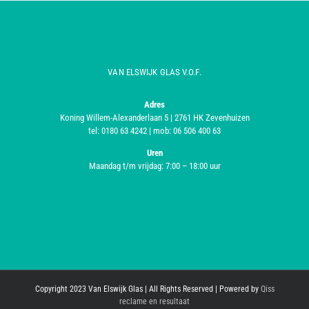
VAN ELSWIJK GLAS V.O.F.
Adres
Koning Willem-Alexanderlaan 5 | 2761 HK Zevenhuizen
tel: 0180 63 4242 | mob: 06 506 400 63
Uren
Maandag t/m vrijdag: 7:00 – 18:00 uur
Copyright 2023 Van Elswijk Glas | All Rights Reserved | Powered by
Qiss
reclame en resultaat