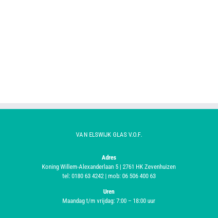
VAN ELSWIJK GLAS V.O.F.
Adres
Koning Willem-Alexanderlaan 5 | 2761 HK Zevenhuizen
tel: 0180 63 4242 | mob: 06 506 400 63
Uren
Maandag t/m vrijdag: 7:00 – 18:00 uur